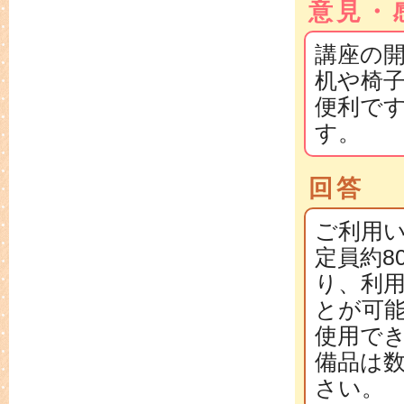
意見・
講座の
机や椅
便利で
す。
回答
ご利用
定員約8
り、利
とが可
使用で
備品は
さい。