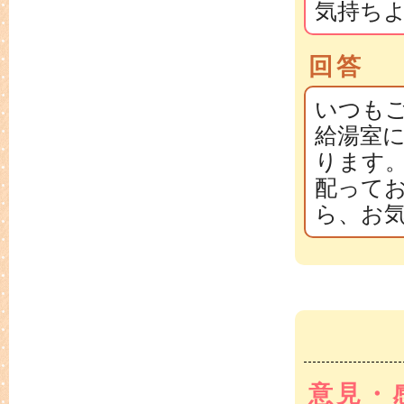
気持ち
回答
いつも
給湯室
ります
配って
ら、お
意見・