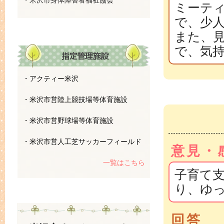
・米沢市身体障害者福祉協会
ミーテ
で、少
また、
で、気
・アクティー米沢
・米沢市営陸上競技場等体育施設
・米沢市営野球場等体育施設
・米沢市営人工芝サッカーフィールド
意見・
一覧はこちら
子育て
り、ゆ
回答