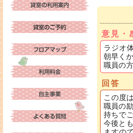
意見・
ラジオ
朝早く
職員の
回答
この度
職員の
持ちで
今後と
ますの