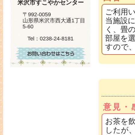
米沢市すこやかセンター
ご利用
〒992-0059
当施設
山形県米沢市西大通1丁目
5-60
く、畳
部屋を
Tel：0238-24-8181
すので
意見・
お茶を
したが