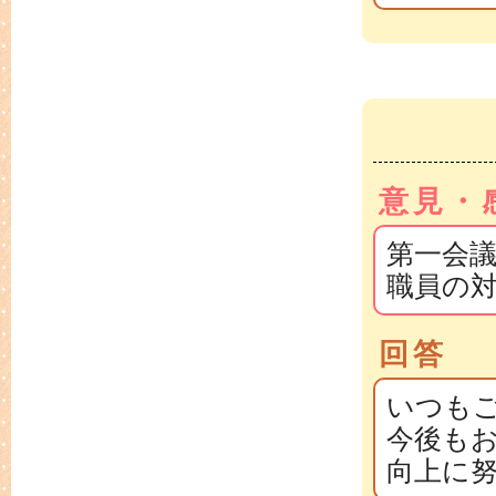
意見・
第一会
職員の
回答
いつも
今後も
向上に