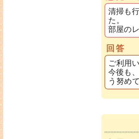
清掃も
た。
部屋の
回答
ご利用
今後も
う努め