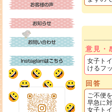
意見・
女子ト
けるフ
回答
ご不便
早急に
女子ト