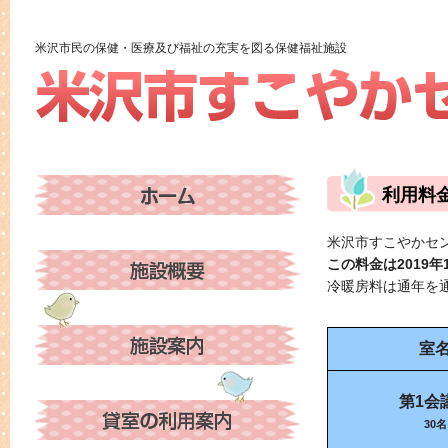
米沢市民の保健・医療及び福祉の充実を図る保健福祉施設
利用料
米沢市すこやかセ
この料金は2019年
冷暖房料は通年を
室
第1会
30名