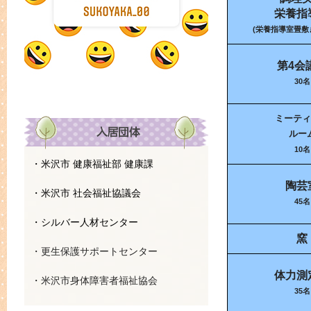
栄養指
(栄養指導室畳敷き
第4会
30名
ミーティ
ルー
10名
・米沢市 健康福祉部 健康課
陶芸
・米沢市 社会福祉協議会
45名
・シルバー人材センター
窯
・更生保護サポートセンター
体力測
・米沢市身体障害者福祉協会
35名