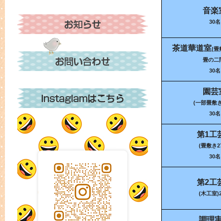
音楽
30名
茶道華道室
(畳
畳の二
30名
園芸
(一部畳敷き
30名
第1工
(畳敷き2
30名
第2工
(木工室)
調理