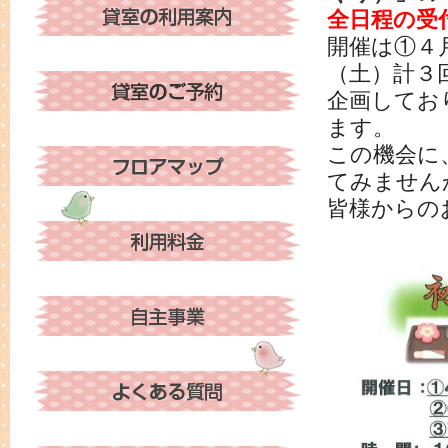
全日程の受
開催は①４
（土）計３
企画してお
ます。
この機会に
てみません
皆様からの